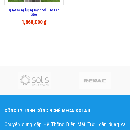
Quạt năng lượng mặt trời Blue Fan
20w
1,860,000
₫
CÔNG TY TNHH CÔNG NGHỆ MEGA SOLAR
Chuyên cung cấp Hệ Thống Điện Mặt Trời dân dụng và