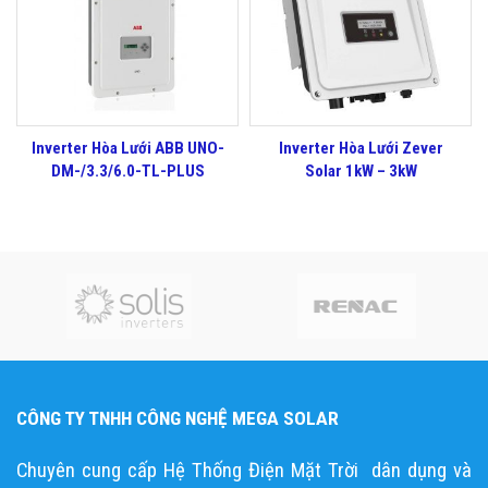
Inverter Hòa Lưới ABB UNO-
Inverter Hòa Lưới Zever
DM-/3.3/6.0-TL-PLUS
Solar 1kW – 3kW
CÔNG TY TNHH CÔNG NGHỆ MEGA SOLAR
Chuyên cung cấp Hệ Thống Điện Mặt Trời dân dụng và